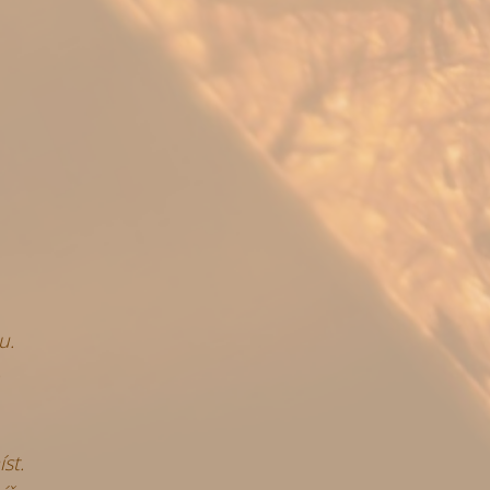
u.
,
st.