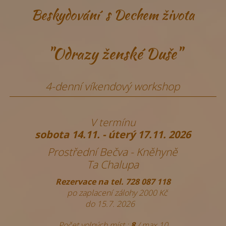
Beskydování s Dechem života
"Odrazy ženské Duše"
4-denní víkendový workshop
V termínu
sobota 14.11. - úterý 17.11. 2026
Prostřední Bečva - Kněhyně
Ta Chalupa
Rezervace na
tel.
728 087 118
po zaplacení zálohy
2000 Kč
do 15.7. 2026
Počet volných míst :
8
/ max.10