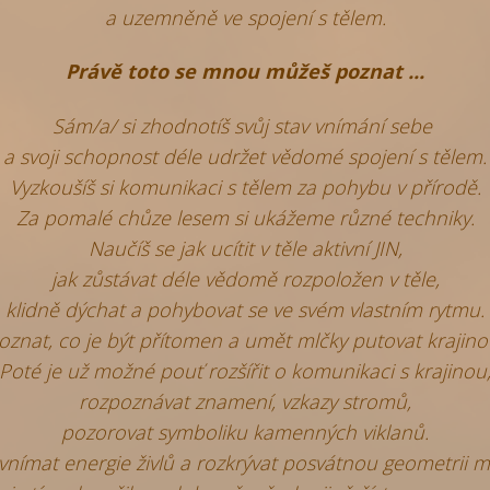
a uzemněně ve spojení s tělem.
Právě toto se mnou můžeš poznat ...
Sám/a/ si zhodnotíš svůj stav vnímání sebe
a svoji schopnost déle udržet vědomé spojení s tělem.
Vyzkoušíš si komunikaci s tělem za pohybu v přírodě.
Za pomalé chůze lesem si ukážeme různé techniky.
Naučíš se jak ucítit v těle aktivní JIN,
jak zůstávat déle vědomě rozpoložen v těle,
klidně dýchat a pohybovat se ve svém vlastním rytmu.
oznat, co je být přítomen a umět mlčky putovat krajino
Poté je už možné pouť rozšířit o komunikaci s krajinou
rozpoznávat znamení, vzkazy stromů,
pozorovat symboliku kamenných viklanů.
vnímat energie živlů a rozkrývat posvátnou geometrii mí