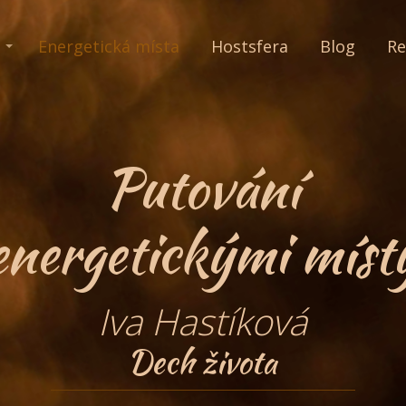
Energetická místa
Hostsfera
Blog
Re
Putování
energetickými míst
Iva Hastíková
Dech života