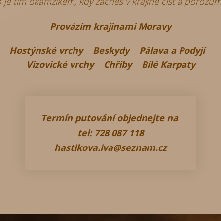
 je tím okamžikem, kdy začneš v krajině číst a porozum
Provázím krajinami Moravy
Hostýnské vrchy
Beskydy Pálava a Podyjí
Vizovické vrchy Chřiby Bílé Karpaty
Termín putování objednejte na
tel: 728 087 118
hastikova.iva@seznam.cz