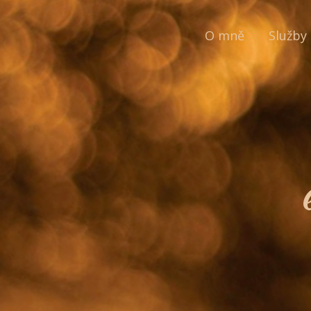
O mně
Služby