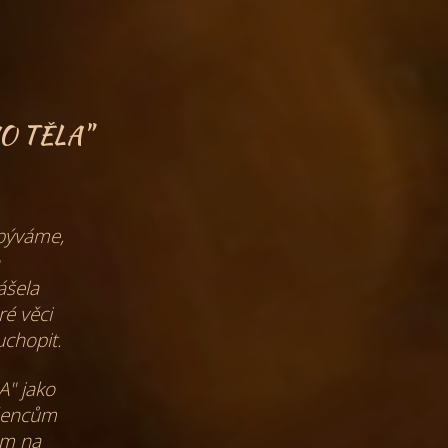
HO TĚLA"
abýváme,
ášela
ré věci
uchopit.
LA"
jako
šencům
dem
na