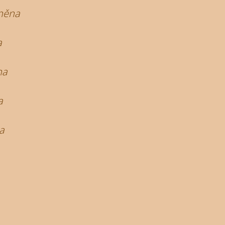
něna
a
na
a
a