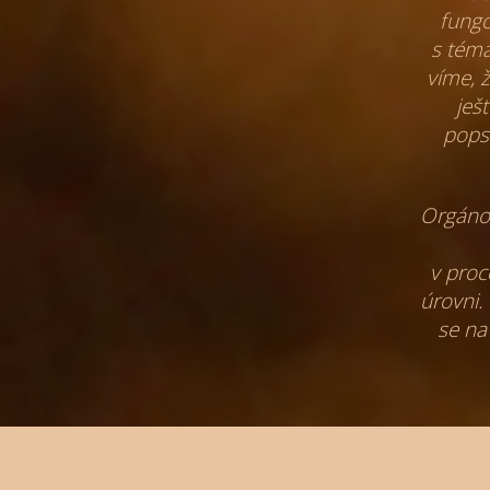
fungo
s tém
víme, 
ješt
pops
Orgánov
v pro
úrovni.
se na