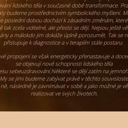
vání lidského těla v současné době transformace.
Pr
aty budeme prostřednictvím symbolického myšlení.
Mn
že poslední dobou dochází k zásadním změnám,
které
ě tak zcela viditelné, ale přesto se dějí.
Nejsou ještě v
ány a málokdo jim dokáže úplně porozumět.
Tak se n
přistupuje k diagnostice a v terapiím stále postaru.
é propojení se však energeticky přenastavuje
a docel
se objevují nové schopnosti lidského těla
cesu
sebeuzdravování.Některé se dějí zatím na jemn
My se jimi budeme zabývat právě v těchto souvislostec
 ně,
následně je zavnímávat v sobě a jako možné je 
realizovat
ve svých životech.