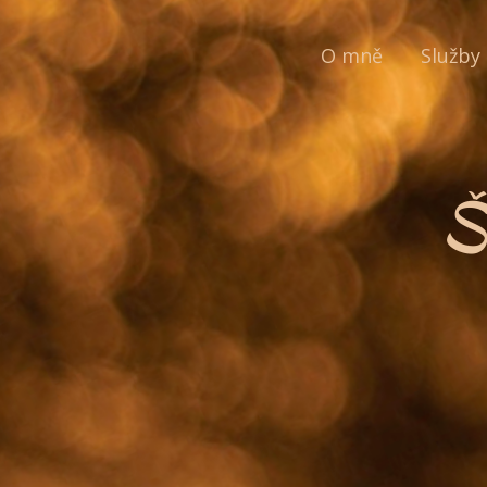
O mně
Služby
Š