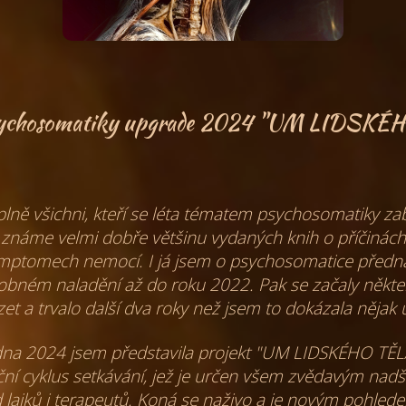
sychosomatiky upgrade 2024 "UM LIDSKÉ
lně všichni, kteří se léta tématem psychosomatiky z
známe velmi dobře většinu vydaných knih o příčinách
ymptomech
nemocí. I já jsem o psychosomatice předn
obném naladění
až do roku 2022. Pak se začaly někte
et a trvalo další
dva roky než jsem to dokázala nějak 
dna 2024 jsem představila projekt "UM LIDSKÉHO TĚ
ční cyklus setkávání, jež je určen všem zvědavým
nad
d lajků i terapeutů. Koná se naživo a je novým pohle