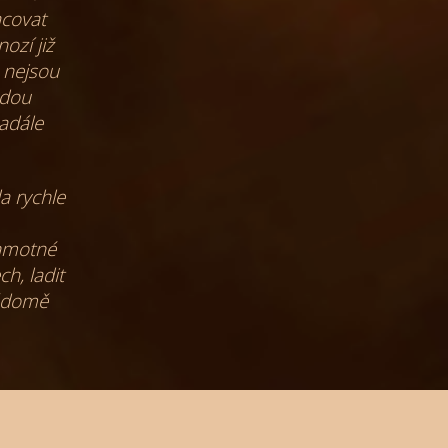
acovat
ozí již
 nejsou
ědou
adále
a rychle
ohmotné
h, ladit
vědomě