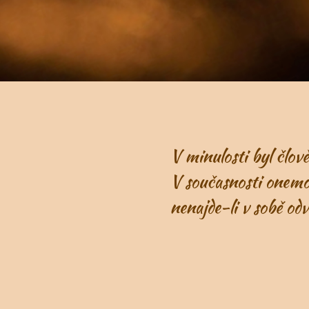
V minulosti byl člověk
V současnosti onemocn
nenajde-li v sobě odvahu