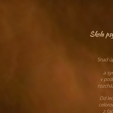
Škola p
Snad úp
a s
v pod
rozcház
Od le
celoro
z řa