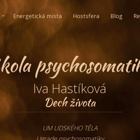
Energetická místa
Hostsfera
Blog
Re
kola psychosomati
Iva Hastíková
Dech života
UM LIDSKÉHO TĚLA
Ugrade psychosomatiky