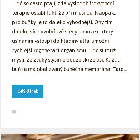
Lidé se často ptají, zda výsledek frekvenční
terapie oslabí fakt, že při ní usnou. Naopak…
pro buňky je to daleko výhodnější. Ony tím
daleko více uvolní své stěny a mozek, který
usínáním vstoupí do hladiny alfa, umožní
rychlejší regeneraci organismu. Lidé si totiž
myslí, že zvuky slyšíme pouze skrze uši. Každá
buňka má obal zvaný buněčná membrána. Tato...
Celý článek
0