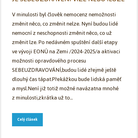
V minulosti byl člověk nemocenz nemožnosti
změnit něco, co změnit nelze. Nyní budou lidé
nemocní z neschopnosti změnit něco, co už
změnit lze. Po nedávném spuštění další etapy
ve vývoji EONŮ na Zemi /2024-2025/a aktivaci
možnosti opravdového procesu
SEBEUZDRAVOVÁNÍ,budou lidé zřejmě ještě
dlouhý čas tápat.Překážkou bude lidská paměť
a mysl.Není již totiž možné navázatna mnohé
z minulosti,zkrátka už to...
Celý článek