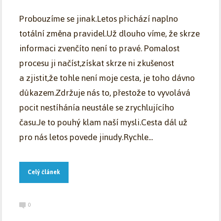
Probouzíme se jinak.Letos přichází naplno
totální změna pravidel.Už dlouho víme, že skrze
informaci zvenčíto není to pravé. Pomalost
procesu ji načíst,získat skrze ni zkušenost
a zjistit,že tohle není moje cesta, je toho dávno
důkazem.Zdržuje nás to, přestože to vyvolává
pocit nestíhánía neustále se zrychlujícího
času.Je to pouhý klam naší mysli.Cesta dál už
pro nás letos povede jinudy.Rychle...
Celý článek
0