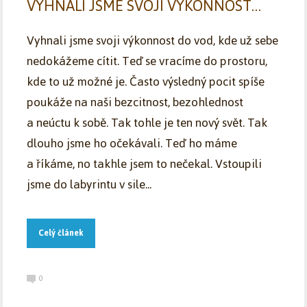
VYHNALI JSME SVOJI VÝKONNOST…
Vyhnali jsme svoji výkonnost do vod, kde už sebe
nedokážeme cítit. Teď se vracíme do prostoru,
kde to už možné je. Často výsledný pocit spíše
poukáže na naši bezcitnost, bezohlednost
a neúctu k sobě. Tak tohle je ten nový svět. Tak
dlouho jsme ho očekávali. Teď ho máme
a říkáme, no takhle jsem to nečekal. Vstoupili
jsme do labyrintu v sile...
Celý článek
0