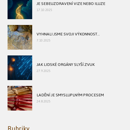
JE SEBEUZDRAVENÍ VIZE NEBO ILUZE
17.10.2025
VYHNALI JSME SVOJI VÝKONNOST...
7.10.2025
JAK LIDSKÉ ORGÁNY SLYŠÍ ZVUK
27.9.2025
LADĚNÍ JE SMYSLUPLNÝM PROCESEM
24.8.2025
Rubriky