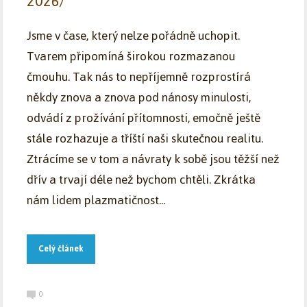
2026/
Jsme v čase, který nelze pořádně uchopit.
Tvarem připomíná širokou rozmazanou
čmouhu. Tak nás to nepříjemně rozprostírá
někdy znova a znova pod nánosy minulosti,
odvádí z prožívání přítomnosti, emočně ještě
stále rozhazuje a tříští naši skutečnou realitu.
Ztrácíme se v tom a návraty k sobě jsou těžší než
dřív a trvají déle než bychom chtěli. Zkrátka
nám lidem plazmatičnost...
Celý článek
0