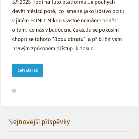
5.9.2025 rodí na tuto platformu. Je pouhých
devět měsíců poté, co jsme se jako lidstvo ocitli
v jiném EONU. Nikdo vlastně nemáme ponětí
o tom, co nás v budoucnu čeká. Já se pokusím
chopit se tohoto “Bodu obratu” a přiblížit vám
hravým způsobem přístup k dosud...
Celý článek
0
Nejnovější příspěvky