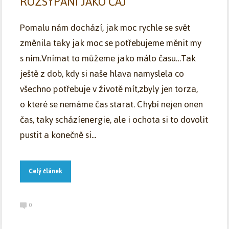
ROZSYPANÍ JAKO ČAJ
Pomalu nám dochází, jak moc rychle se svět
změnila taky jak moc se potřebujeme měnit my
s ním.Vnímat to můžeme jako málo času…Tak
ještě z dob, kdy si naše hlava namyslela co
všechno potřebuje v životě mít,zbyly jen torza,
o které se nemáme čas starat. Chybí nejen onen
čas, taky scházíenergie, ale i ochota si to dovolit
pustit a konečně si...
Celý článek
0