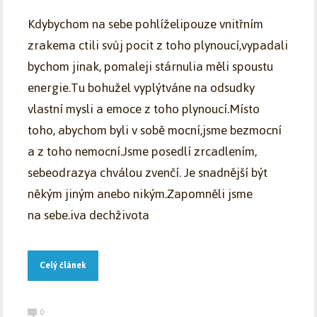
Kdybychom na sebe pohlíželipouze vnitřním
zrakema ctili svůj pocit z toho plynoucí,vypadali
bychom jinak, pomaleji stárnulia měli spoustu
energie.Tu bohužel vyplýtváne na odsudky
vlastní mysli a emoce z toho plynoucí.Místo
toho, abychom byli v sobě mocní,jsme bezmocní
a z toho nemocní.Jsme posedlí zrcadlením,
sebeodrazya chválou zvenčí. Je snadnější být
někým jiným anebo nikým.Zapomněli jsme
na sebe.iva dechživota
Celý článek
0