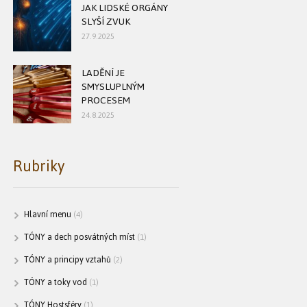
JAK LIDSKÉ ORGÁNY
SLYŠÍ ZVUK
27.9.2025
LADĚNÍ JE
SMYSLUPLNÝM
PROCESEM
24.8.2025
Rubriky
Hlavní menu
(4)
TÓNY a dech posvátných míst
(1)
TÓNY a principy vztahů
(2)
TÓNY a toky vod
(1)
TÓNY Hostsféry
(1)