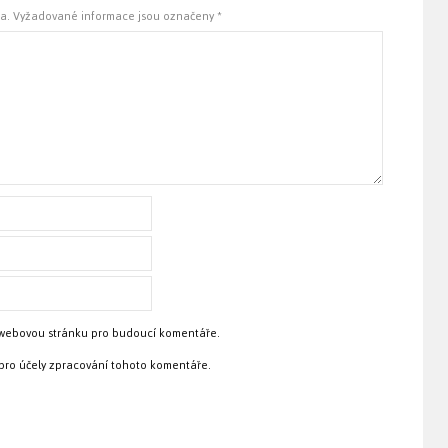
a.
Vyžadované informace jsou označeny
*
a webovou stránku pro budoucí komentáře.
pro účely zpracování tohoto komentáře.