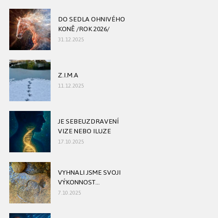
DO SEDLA OHNIVÉHO
KONĚ /ROK 2026/
31.12.2025
Z.I.M.A
11.12.2025
JE SEBEUZDRAVENÍ
VIZE NEBO ILUZE
17.10.2025
VYHNALI JSME SVOJI
VÝKONNOST...
7.10.2025