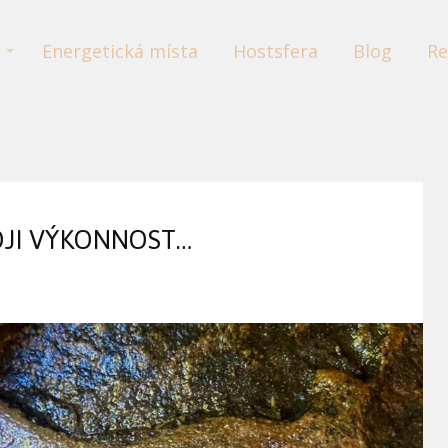
Energetická místa
Hostsfera
Blog
Re
OJI VÝKONNOST…