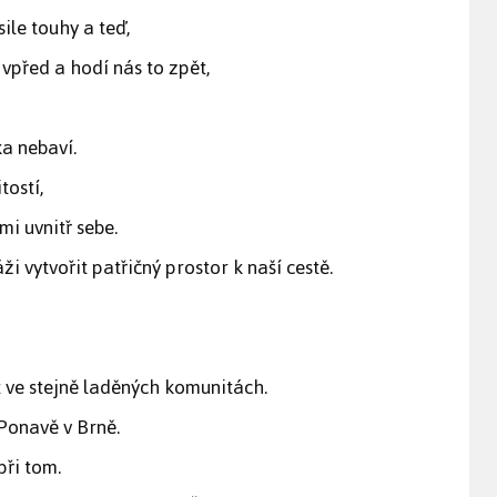
sile touhy a teď,
před a hodí nás to zpět,
a nebaví.
ostí,
i uvnitř sebe.
áži vytvořit patřičný prostor k naší cestě.
 ve stejně laděných komunitách.
Ponavě v Brně.
při tom.