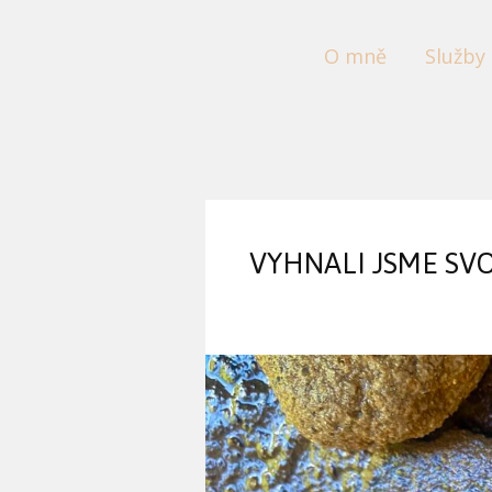
O mně
Služby
VYHNALI JSME SV