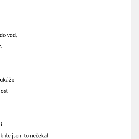
 do vod,
.
oukáže
nost
i.
khle jsem to nečekal.