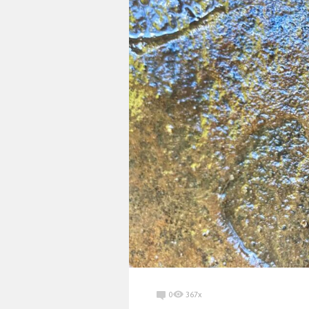
0
367x